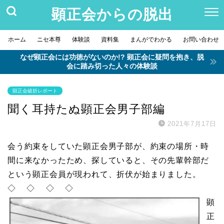
顕正会からの脱出
ホーム
ニセ本尊
体験談
資料集
まんがでわかる
お問い合わせ
なぜ顕正会には功徳がないのか!? 顕正会に疑問を抱き、脱
会に踏み切った人々の体験談
顕正会破折レポート
聞く耳持たぬ顕正会男子部編
2021年7月17日
会う約束をしていた顕正会男子部が、約束の場所・時
間に来なかったため、探していると、その先輩幹部だ
という顕正会員が現われて、折伏が始まりました。
◇ ◇ ◇ ◇
顕
正