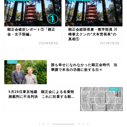
顕正会破折レポート①「顕正
顕正会総部長兼・教学部員 川
会・女子部編」
崎泰之クンの“大本営発表”の
真相①
2020年8月4日
2021年5月9日
誰も幸せになれなかった顕正会時代 法
華講で本当の功徳に欲する日々
5月28日東京地裁 顕正会による名誉毀
損裁判に不当判決 これに狂喜する顕...