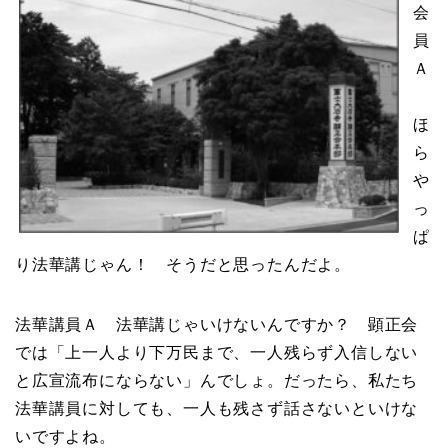
会
員
Ａ
ほ
ら
や
っ
ぱ
り法華講じゃん！ そうだと思ったんだよ。
法華講員Ａ 法華講じゃいけないんですか？ 顕正会
では「上一人より下万民まで、一人残らず入信しない
と広宣流布にならない」んでしょ。だったら、私たち
法華講員に対しても、一人も残さず話さないといけな
いですよね。