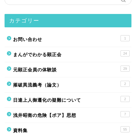
カテゴリー
1
お問い合わせ
24
まんがでわかる顕正会
29
元顕正会員の体験談
2
摧破異流義考（論文）
2
日達上人御遷化の疑難について
ホーム
7
浅井昭衛の危険【ポア】思想
ニセ本尊
55
資料集