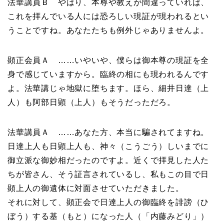
法華講員Ｂ やはり、本尊や教えが間違っていれば、
これを拝んでいる人には恐ろしい現証が現われるとい
うことですね。あなたたちも例外じゃありませんよ。
顕正会員Ａ ……いやいや、僕らは御本尊の現証を全
身で感じていますから。臨終の相にも現われるんです
よ。法華講じゃ地獄に堕ちます。ほら、細井日達（上
人）も阿部日顕（上人）もそうだっただろ。
法華講員Ａ ……あなた方、本当に騙されてますね。
日達上人も日顕上人も、神々（こうごう）しいまでに
御立派な御妙相だったのですよ。近くで拝見した人た
ちが皆さん、そう証言されているし、私もこの目で日
顕上人の御遺体に対面させていただきました。
それに対して、顕正会で日達上人の御臨終を誹謗（ひ
ぼう）する基（もと）になった人（「内藤みどり」）