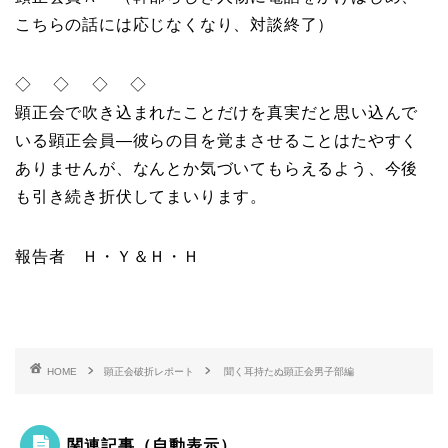
こちらの話には応じなくなり、対談終了）
◇ ◇ ◇ ◇
顕正会で吹き込まれたことだけを真実だと思い込んで
いる顕正会員―彼らの目を覚まさせることはたやすく
ありませんが、なんとか気づいてもらえるよう、今後
も引き続き折伏してまいります。
報告者 Ｈ・Ｙ＆Ｈ・Ｈ
HOME
顕正会破折レポート
聞く耳持たぬ顕正会男子部編
関連記事（自動表示）