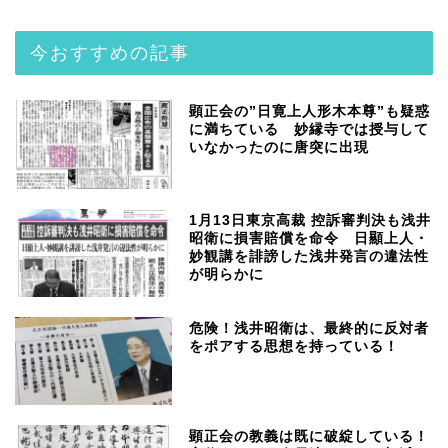
今おすすめの記事
顕正会の”日寛上人形木本尊”も疑惑
に満ちている 妙縁寺では授与して
いなかったのに唐突に出現
1月13日東京高裁 控訴審判決も浅井
昭衛に損害賠償を命令 日顯上人・
妙観講を誹謗した浅井発言の違法性
が明らかに
危険！浅井昭衛は、最終的に反対者
をポアする思想を持っている！
顕正会の教義は既に破綻している！