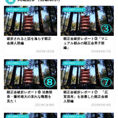
顕正会破折レポート
顕正会破折レポート
破折されると話を逸らす顕正
顕正会破折レポート③「マニ
会婦人部編
ュアル頼みの顕正会男子部
編」
2025年1月5日
2020年8月17日
顕正会破折レポート
顕正会破折レポート
顕正会破折レポート⑧ 法務部
顕正会破折レポート⑦ 「広
長・藤村雄大の哀れな醜態を
宣流布」を放棄した顕正会婦
見た！
人部編
2021年1月18日
2020年9月14日
顕正会破折レポート
顕正会破折レポート