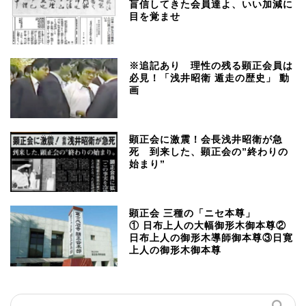
盲信してきた会員達よ、いい加減に
目を覚ませ
※追記あり 理性の残る顕正会員は
必見！「浅井昭衛 遁走の歴史」 動
画
顕正会に激震！会長浅井昭衛が急
死 到来した、顕正会の”終わりの
始まり”
顕正会 三種の「ニセ本尊」
① 日布上人の大幅御形木御本尊②
日布上人の御形木導師御本尊③日寛
上人の御形木御本尊