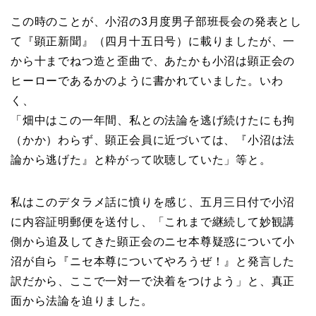
この時のことが、小沼の3月度男子部班長会の発表とし
て『顕正新聞』（四月十五日号）に載りましたが、一
から十までねつ造と歪曲で、あたかも小沼は顕正会の
ヒーローであるかのように書かれていました。いわ
く、
「畑中はこの一年間、私との法論を逃げ続けたにも拘
（かか）わらず、顕正会員に近づいては、『小沼は法
論から逃げた』と粋がって吹聴していた」等と。
私はこのデタラメ話に憤りを感じ、五月三日付で小沼
に内容証明郵便を送付し、「これまで継続して妙観講
側から追及してきた顕正会のニセ本尊疑惑について小
沼が自ら『ニセ本尊についてやろうぜ！』と発言した
訳だから、ここで一対一で決着をつけよう」と、真正
面から法論を迫りました。