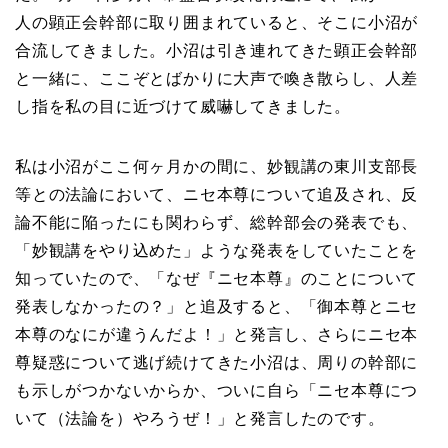
人の顕正会幹部に取り囲まれていると、そこに小沼が
合流してきました。小沼は引き連れてきた顕正会幹部
と一緒に、ここぞとばかりに大声で喚き散らし、人差
し指を私の目に近づけて威嚇してきました。
私は小沼がここ何ヶ月かの間に、妙観講の東川支部長
等との法論において、ニセ本尊について追及され、反
論不能に陥ったにも関わらず、総幹部会の発表でも、
「妙観講をやり込めた」ような発表をしていたことを
知っていたので、「なぜ『ニセ本尊』のことについて
発表しなかったの？」と追及すると、「御本尊とニセ
本尊のなにが違うんだよ！」と発言し、さらにニセ本
尊疑惑について逃げ続けてきた小沼は、周りの幹部に
も示しがつかないからか、ついに自ら「ニセ本尊につ
いて（法論を）やろうぜ！」と発言したのです。