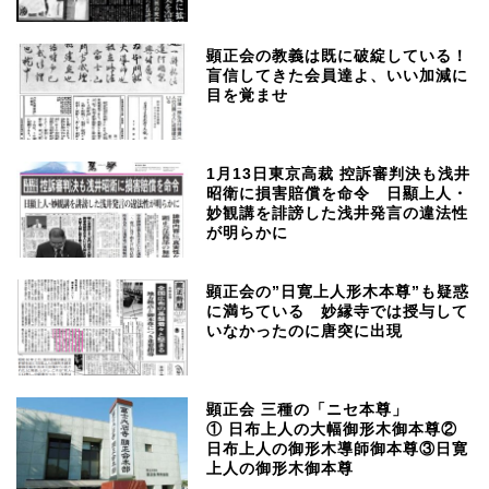
顕正会の教義は既に破綻している！
盲信してきた会員達よ、いい加減に
目を覚ませ
1月13日東京高裁 控訴審判決も浅井
昭衛に損害賠償を命令 日顯上人・
妙観講を誹謗した浅井発言の違法性
が明らかに
顕正会の”日寛上人形木本尊”も疑惑
に満ちている 妙縁寺では授与して
いなかったのに唐突に出現
顕正会 三種の「ニセ本尊」
① 日布上人の大幅御形木御本尊②
日布上人の御形木導師御本尊③日寛
上人の御形木御本尊