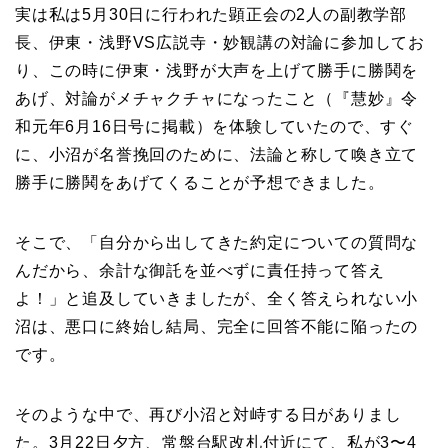
実は私は5月30日に行われた顕正会の2人の副教学部
長、伊東・浅野VS広説寺・妙観講の対論に参加してお
り、この時に伊東・浅野が大声を上げて勝手に勝鬨を
あげ、対論がメチャクチャになったこと（『慧妙』令
和元年6月16日号に掲載）を体験していたので、すぐ
に、小沼が名誉挽回のために、法論と称して喚き立て
勝手に勝鬨をあげてくることが予想できました。
そこで、「自分から出してきた約定についての質問な
んだから、余計な御託を並べずに責任持って答え
よ！」と追及していきましたが、全く答えられない小
沼は、悪口に終始し結局、完全に回答不能に陥ったの
です。
そのような中で、再び小沼と対峙する日がありまし
た。3月22日夕方、常盤台駅改札付近にて、私が3〜4