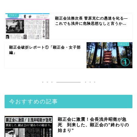
顕正会法務次長 菅原克仁の愚迷を叱る―
これでも浅井に危険思想なしと言うか...
顕正会破折レポート①「顕正会・女子部
編」
今おすすめの記事
顕正会に激震！会長浅井昭衛が急
死 到来した、顕正会の”終わりの
始まり”