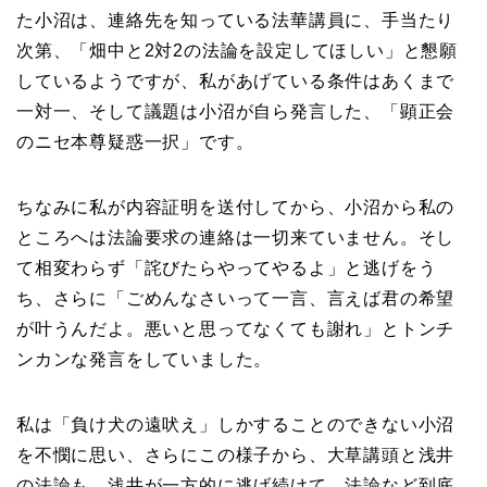
た小沼は、連絡先を知っている法華講員に、手当たり
次第、「畑中と2対2の法論を設定してほしい」と懇願
しているようですが、私があげている条件はあくまで
一対一、そして議題は小沼が自ら発言した、「顕正会
のニセ本尊疑惑一択」です。
ちなみに私が内容証明を送付してから、小沼から私の
ところへは法論要求の連絡は一切来ていません。そし
て相変わらず「詫びたらやってやるよ」と逃げをう
ち、さらに「ごめんなさいって一言、言えば君の希望
が叶うんだよ。悪いと思ってなくても謝れ」とトンチ
ンカンな発言をしていました。
私は「負け犬の遠吠え」しかすることのできない小沼
を不憫に思い、さらにこの様子から、大草講頭と浅井
の法論も、浅井が一方的に逃げ続けて、法論など到底