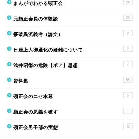
24
まんがでわかる顕正会
29
元顕正会員の体験談
2
摧破異流義考（論文）
2
日達上人御遷化の疑難について
ホーム
7
浅井昭衛の危険【ポア】思想
ニセ本尊
55
資料集
体験談
5
顕正会のニセ本尊
1
顕正会の悪義を破す
資料集
22
顕正会男子部の実態